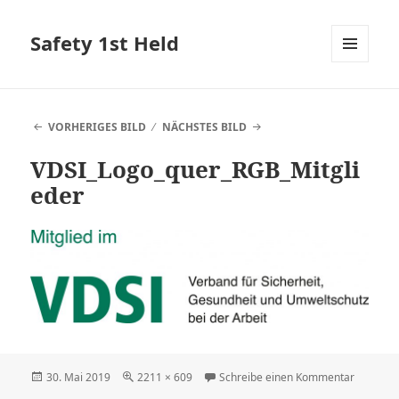
Safety 1st Held
MENÜ
UND
WIDGETS
VORHERIGES BILD
NÄCHSTES BILD
VDSI_Logo_quer_RGB_Mitgli
eder
Veröffentlicht
Volle
zu VDSI_
30. Mai 2019
2211 × 609
Schreibe einen Kommentar
am
Größe